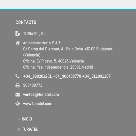
CONTACTO
TURIATEL, S.L.
Administracion y S.A.T.:
C/ Camp del Cigronet, 4 - Bajo Dcha. 46100 Burjassot
(Valencia)
Oficina: C/ Picayo, 5, 46025 Valencia
Oficina: Pza.Independencia. 28001 Madrid
+34_960201201 +34_963488770 +34_911091107
963488771
ventas@turiatel.com
www.turiatel.com
INICIO
TURIATEL